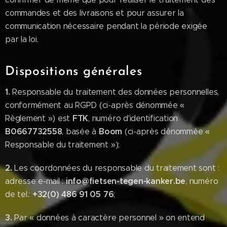
commandes et des livraisons et pour assurer la
communication nécessaire pendant la période exigée
par la loi.
Dispositions générales
1.
Responsable du traitement des données personnelles,
conformément au RGPD (ci-après dénommée «
FTK
Règlement ») est
, numéro d'identification
B0667732558
Boom
, basée à
(ci-après dénommée «
Responsable du traitement »);
2.
Les coordonnées du responsable du traitement sont :
info@fietsen-tegen-kanker.be
adresse e-mail :
, numéro
+32(0) 486 91 05 76
de tel.:
;
3.
Par « données à caractère personnel » on entend