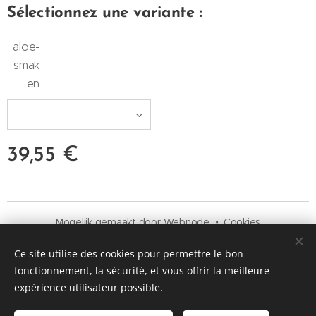
Sélectionnez une variante :
aloe-
smak
en
39,55
€
Mogelijk gemaakt door
Webnode
Cookies
Langues
Ce site utilise des cookies pour permettre le bon
Nederlands
Français
fonctionnement, la sécurité, et vous offrir la meilleure
expérience utilisateur possible.