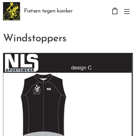
Fietsen tegen kanker
Windstoppers